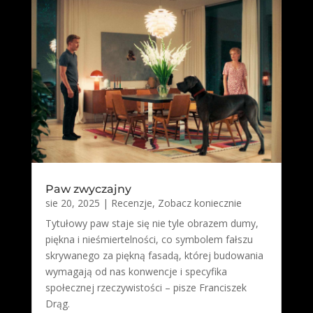
Paw zwyczajny
sie 20, 2025
|
Recenzje
,
Zobacz koniecznie
Tytułowy paw staje się nie tyle obrazem dumy,
piękna i nieśmiertelności, co symbolem fałszu
skrywanego za piękną fasadą, której budowania
wymagają od nas konwencje i specyfika
społecznej rzeczywistości – pisze Franciszek
Drąg.