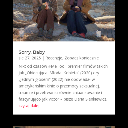
Sorry, Baby
sie 27, 2025
|
Recenzje
,
Zobacz koniecznie
Nikt od czasów #MeToo i premier filmów takich
jak „Obiecująca. Młoda. Kobieta” (2020) czy
„Jednym głosem” (2022) nie opowiadał w
amerykańskim kinie o przemocy seksualnej,
traumie i przetrwaniu równie zniuansowanie i
fascynująco jak Victor – pisze Daria Sienkiewicz.
czytaj dalej