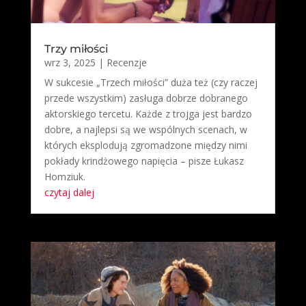
Trzy miłości
wrz 3, 2025
|
Recenzje
W sukcesie „Trzech miłości” duża też (czy raczej
przede wszystkim) zasługa dobrze dobranego
aktorskiego tercetu. Każde z trojga jest bardzo
dobre, a najlepsi są we wspólnych scenach, w
których eksplodują zgromadzone między nimi
pokłady krindżowego napięcia – pisze Łukasz
Homziuk.
czytaj dalej