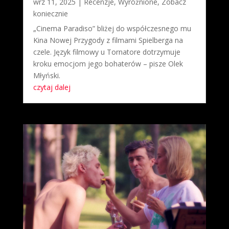
wrz 11, 2025
|
Recenzje
,
Wyróżnione
,
Zobacz
koniecznie
„Cinema Paradiso” bliżej do współczesnego mu
Kina Nowej Przygody z filmami Spielberga na
czele. Język filmowy u Tornatore dotrzymuje
kroku emocjom jego bohaterów – pisze Olek
Młyński.
czytaj dalej