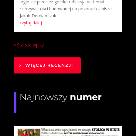
kryje się przecież gorzka refleksja na temat
rzeczywistości budowanej na pozorach – pisze
Jakub Demiańczuk.
czytaj dalej
« Starsze wpisy
WIĘCEJ RECENZJI
Najnowszy
numer