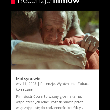
Recenzje
filmów
Moi synowie
wrz 11, 2025
|
Recenzje
,
Wyróżnione
,
Zobacz
koniecznie
Film sióstr Coulin to ważny głos na temat
współczesnych relacji rozdzieranych przez
wsączające się do codzienności konflikty z