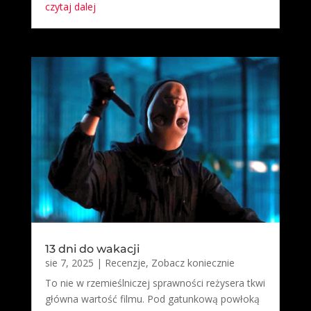
czytaj dalej
13 dni do wakacji
sie 7, 2025
|
Recenzje
,
Zobacz koniecznie
To nie w rzemieślniczej sprawności reżysera tkwi
główna wartość filmu. Pod gatunkową powłoką